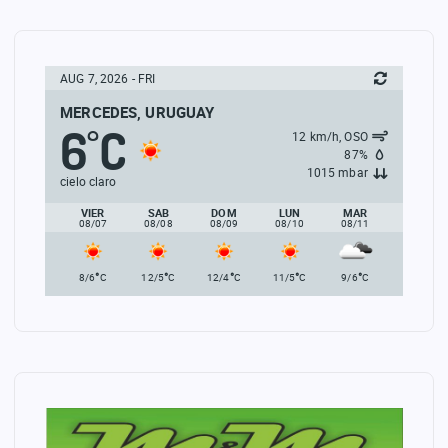
AUG 7, 2026 - FRI
MERCEDES, URUGUAY
6
C
°
12 km/h, OSO
87%
1015 mbar
cielo claro
VIER
SAB
DOM
LUN
MAR
08/07
08/08
08/09
08/10
08/11
°
°
°
°
°
8/6
C
12/5
C
12/4
C
11/5
C
9/6
C