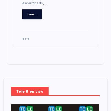
escarificado,…
Leer...
Tele 8 en vivo