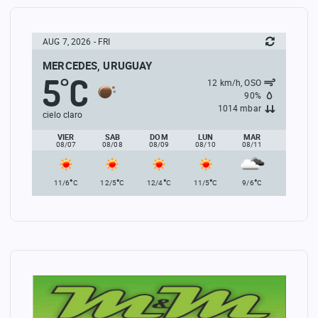
AUG 7, 2026 - FRI
MERCEDES, URUGUAY
5
C
°
12 km/h, OSO
90%
1014 mbar
cielo claro
VIER
SAB
DOM
LUN
MAR
08/07
08/08
08/09
08/10
08/11
°
°
°
°
°
11/6
C
12/5
C
12/4
C
11/5
C
9/6
C