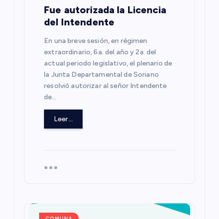
e
Fue autorizada la Licencia
del Intendente
e
En una breve sesión, en régimen
extraordinario, 6a. del año y 2a. del
n
actual periodo legislativo, el plenario de
la Junta Departamental de Soriano
t
resolvió autorizar al señor Intendente
de…
r
Leer...
a
d
a
s
COMUNA