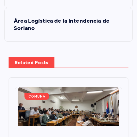
v
Área Logística de la Intendencia de
e
Soriano
g
a
Related Posts
c
i
ó
COMUNA
n
d