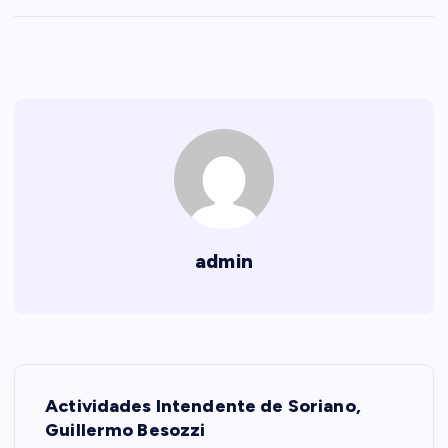
admin
N
Actividades Intendente de Soriano,
a
Guillermo Besozzi