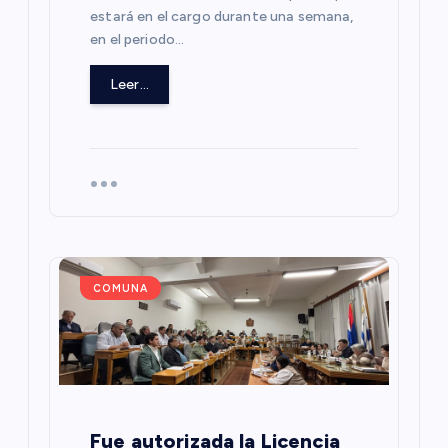
a
estará en el cargo durante una semana,
en el periodo…
d
Leer...
a
s
COMUNA
Fue autorizada la Licencia