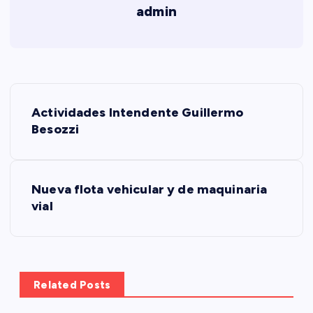
admin
N
Actividades Intendente Guillermo
a
Besozzi
v
Nueva flota vehicular y de maquinaria
e
vial
g
a
Related Posts
c