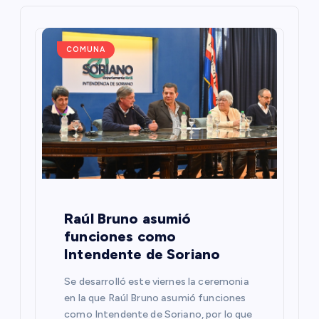
i
ó
COMUNA
n
d
e
e
Raúl Bruno asumió
n
funciones como
Intendente de Soriano
t
Se desarrolló este viernes la ceremonia
r
en la que Raúl Bruno asumió funciones
como Intendente de Soriano, por lo que