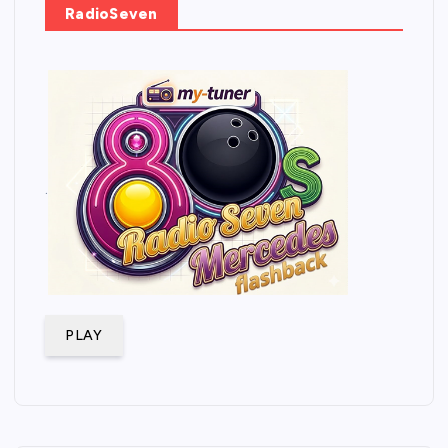
RadioSeven
.
PLAY