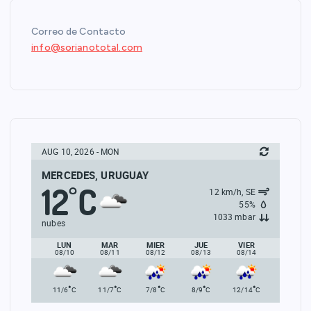
Correo de Contacto
info@sorianototal.com
AUG 10, 2026 - MON
MERCEDES, URUGUAY
12
C
°
12 km/h, SE
55%
1033 mbar
nubes
LUN
MAR
MIER
JUE
VIER
08/10
08/11
08/12
08/13
08/14
°
°
°
°
°
11/6
C
11/7
C
7/8
C
8/9
C
12/14
C