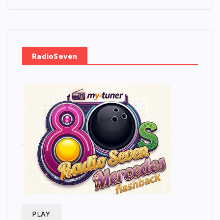
RadioSeven
.
PLAY