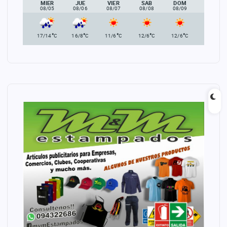
MIER
JUE
VIER
SAB
DOM
08/05
08/06
08/07
08/08
08/09
°
°
°
°
°
17/14
C
16/8
C
11/6
C
12/6
C
12/6
C