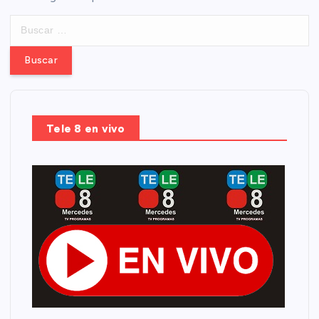
B
u
s
c
a
r
:
Tele 8 en vivo