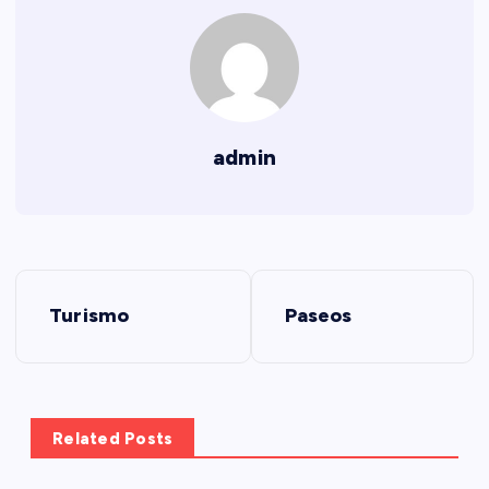
admin
N
Turismo
Paseos
a
v
e
Related Posts