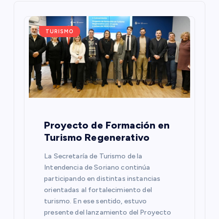
g
a
TURISMO
c
i
ó
n
Proyecto de Formación en
Turismo Regenerativo
d
La Secretaría de Turismo de la
Intendencia de Soriano continúa
e
participando en distintas instancias
orientadas al fortalecimiento del
e
turismo. En ese sentido, estuvo
presente del lanzamiento del Proyecto