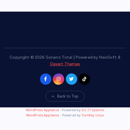
Copyright © 2026 Soriano Total | Powered by NeoSoft &
Desert Themes
Back to Top
WordPress Appliance
- Powered by
ICC IT Systems
WordPress Appliance
- Powered by
TurnKey Linux