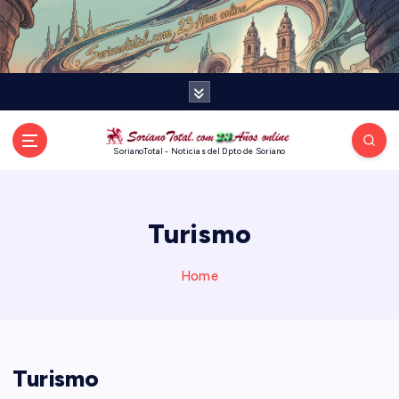
S
k
i
p
t
o
c
o
SorianoTotal - Noticias del Dpto de Soriano
n
t
e
Turismo
n
t
Home
Turismo