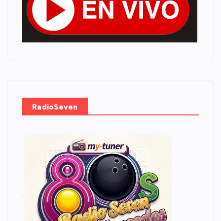
RadioSeven
.