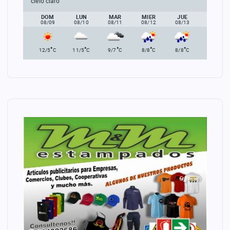
cielo claro
DOM
LUN
MAR
MIER
JUE
08/09
08/10
08/11
08/12
08/13
°
°
°
°
°
12/5
C
11/5
C
9/7
C
8/8
C
8/8
C