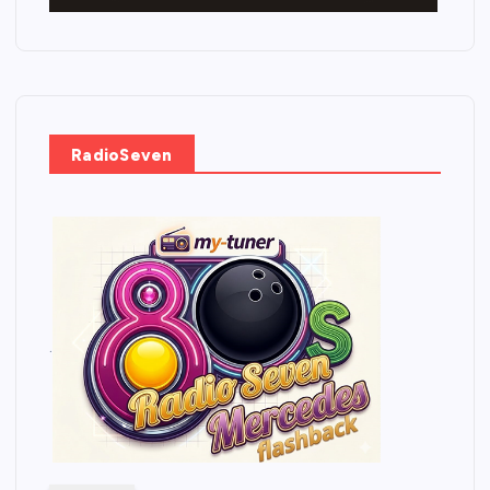
RadioSeven
.