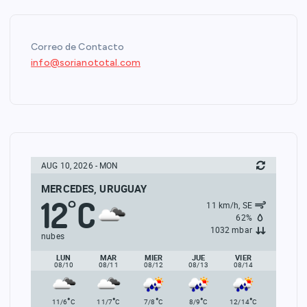
Correo de Contacto
info@sorianototal.com
AUG 10, 2026 - MON
MERCEDES, URUGUAY
12
C
°
11 km/h, SE
62%
1032 mbar
nubes
LUN
MAR
MIER
JUE
VIER
08/10
08/11
08/12
08/13
08/14
°
°
°
°
°
11/6
C
11/7
C
7/8
C
8/9
C
12/14
C