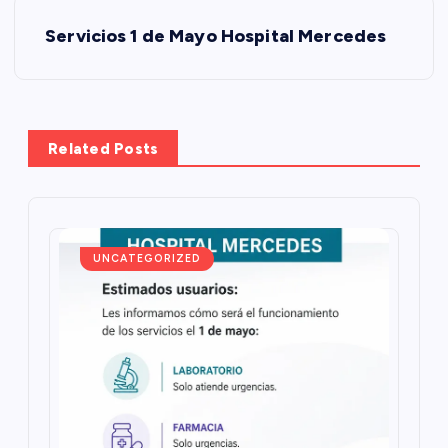
N
Servicios 1 de Mayo Hospital Mercedes
a
v
e
Related Posts
g
a
UNCATEGORIZED
c
i
ó