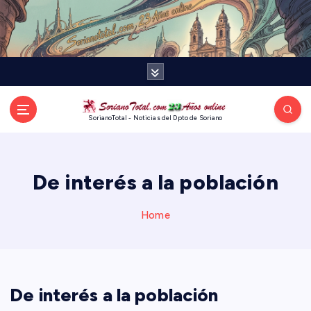
S
k
i
p
t
o
c
o
SorianoTotal - Noticias del Dpto de Soriano
n
t
e
De interés a la población
n
t
Home
De interés a la población