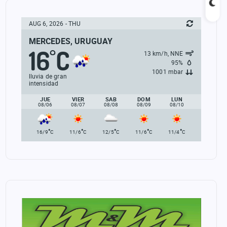
AUG 6, 2026 - THU
MERCEDES, URUGUAY
16
C
°
13 km/h, NNE
95%
1001 mbar
lluvia de gran
intensidad
JUE
VIER
SAB
DOM
LUN
08/06
08/07
08/08
08/09
08/10
°
°
°
°
°
16/9
C
11/6
C
12/5
C
11/6
C
11/4
C