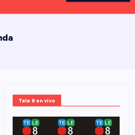
nda
Tele 8 en vivo