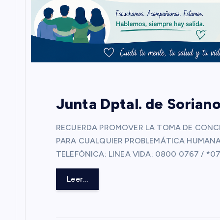
n
t
r
a
Junta Dptal. de Sorian
d
RECUERDA PROMOVER LA TOMA DE CONCI
PARA CUALQUIER PROBLEMÁTICA HUMANA
a
TELEFÓNICA: LINEA VIDA: 0800 0767 / 
s
Leer...