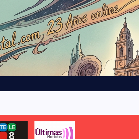
e
t
p
a
r
a
A