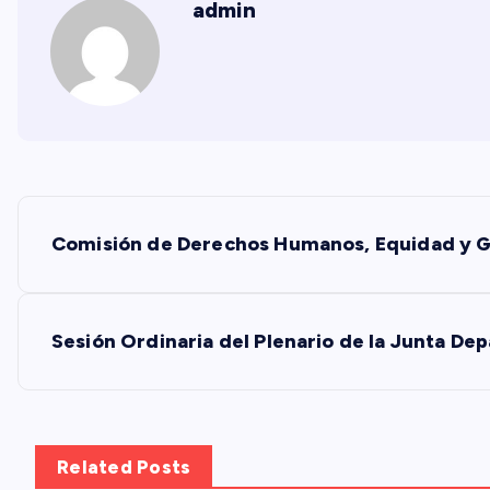
admin
N
Comisión de Derechos Humanos, Equidad y Gé
a
v
Sesión Ordinaria del Plenario de la Junta De
e
g
Related Posts