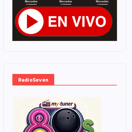
RadioSeven
.