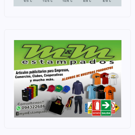
°
°
°
°
°
9/5
C
10/5
C
10/6
C
8/8
C
8/8
C