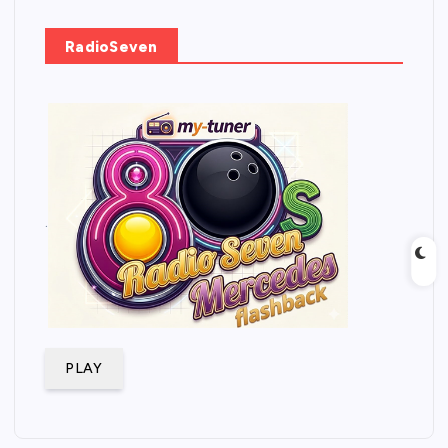
RadioSeven
.
PLAY