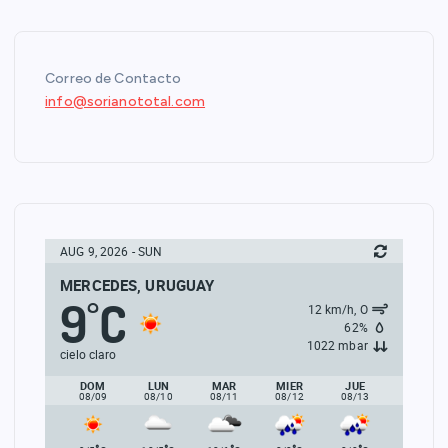
Correo de Contacto
info@sorianototal.com
AUG 9, 2026 - SUN
MERCEDES, URUGUAY
9
C
°
12 km/h, O
62%
1022 mbar
cielo claro
DOM
LUN
MAR
MIER
JUE
08/09
08/10
08/11
08/12
08/13