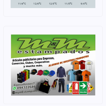
°
°
°
°
°
11/6
C
12/6
C
12/5
C
11/5
C
9/6
C