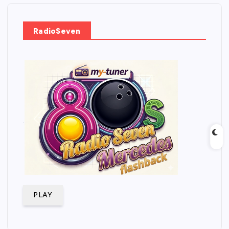
RadioSeven
.
PLAY