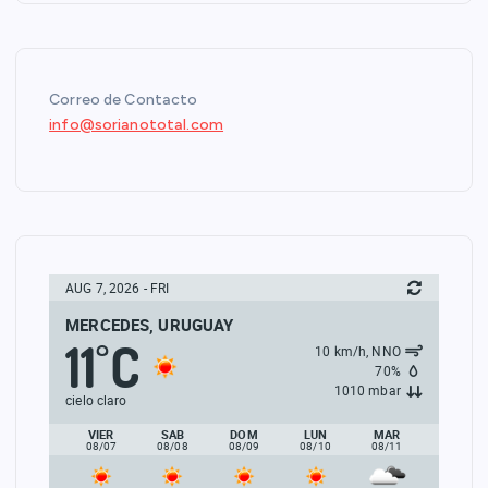
Correo de Contacto
info@sorianototal.com
AUG 7, 2026 - FRI
MERCEDES, URUGUAY
11
C
°
10 km/h, NNO
70%
1010 mbar
cielo claro
VIER
SAB
DOM
LUN
MAR
08/07
08/08
08/09
08/10
08/11