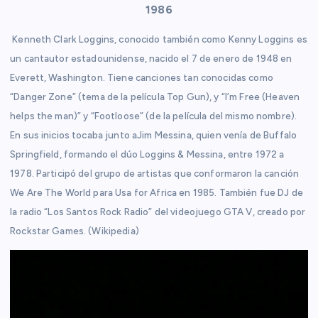
1986
Kenneth Clark Loggins, conocido también como Kenny Loggins es
un cantautor estadounidense, nacido el 7 de enero de 1948 en
Everett, Washington. Tiene canciones tan conocidas como
“Danger Zone” (tema de la película Top Gun), y “I’m Free (Heaven
helps the man)” y “Footloose” (de la película del mismo nombre).
En sus inicios tocaba junto aJim Messina, quien venía de Buffalo
Springfield, formando el dúo Loggins & Messina, entre 1972 a
1978. Participó del grupo de artistas que conformaron la canción
We Are The World para Usa for Africa en 1985. También fue DJ de
la radio “Los Santos Rock Radio” del videojuego GTA V, creado por
Rockstar Games. (Wikipedia)
R
e
p
r