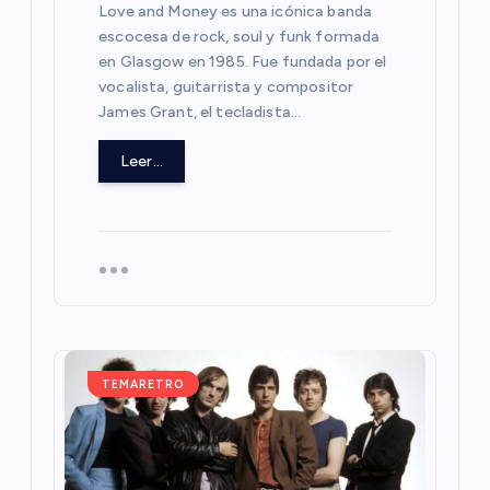
Love and Money es una icónica banda
t
escocesa de rock, soul y funk formada
en Glasgow en 1985. Fue fundada por el
r
vocalista, guitarrista y compositor
James Grant, el tecladista…
a
Leer...
d
a
s
TEMARETRO