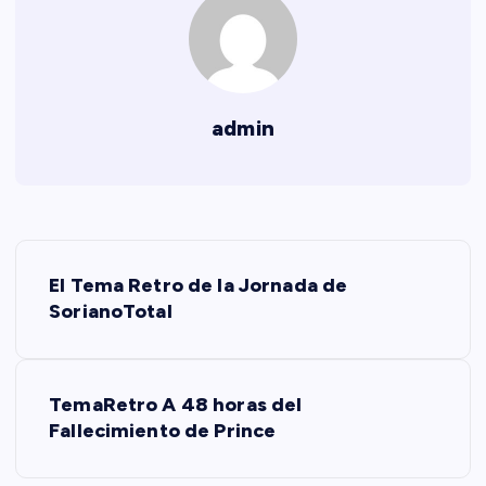
admin
N
El Tema Retro de la Jornada de
a
SorianoTotal
v
TemaRetro A 48 horas del
e
Fallecimiento de Prince
g