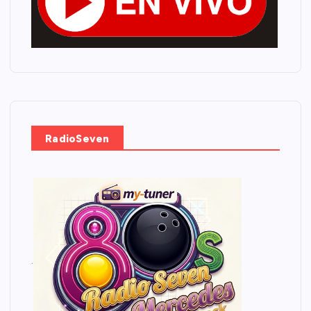
RadioSeven
.