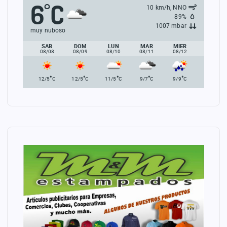
6
C
°
10 km/h, NNO
89%
1007 mbar
muy nuboso
SAB
DOM
LUN
MAR
MIER
08/08
08/09
08/10
08/11
08/12
°
°
°
°
°
12/5
C
12/5
C
11/5
C
9/7
C
9/9
C