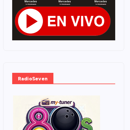
RadioSeven
.