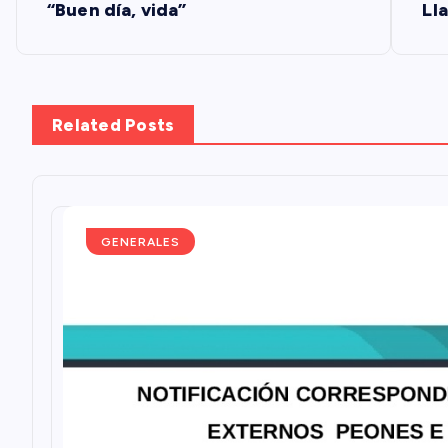
“Buen día, vida”
Ll
a
v
Related Posts
e
g
GENERALES
a
c
i
ó