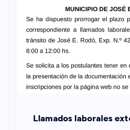
n
d
e
e
n
t
r
Llamados laborales ex
a