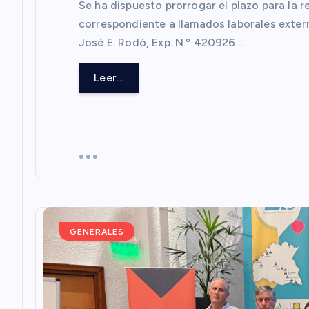
Se ha dispuesto prorrogar el plazo para la
d
correspondiente a llamados laborales exter
José E. Rodó, Exp. N.º 420926…
a
Leer...
s
GENERALES