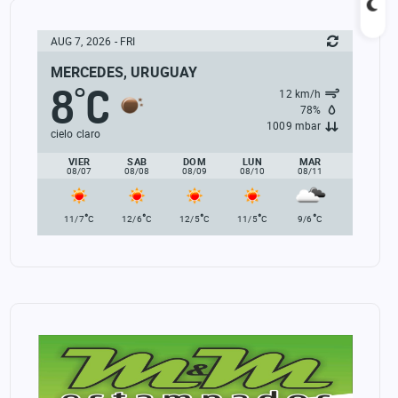
AUG 7, 2026 - FRI
MERCEDES, URUGUAY
8
C
°
12 km/h
78%
1009 mbar
cielo claro
VIER
SAB
DOM
LUN
MAR
08/07
08/08
08/09
08/10
08/11
°
°
°
°
°
11/7
C
12/6
C
12/5
C
11/5
C
9/6
C