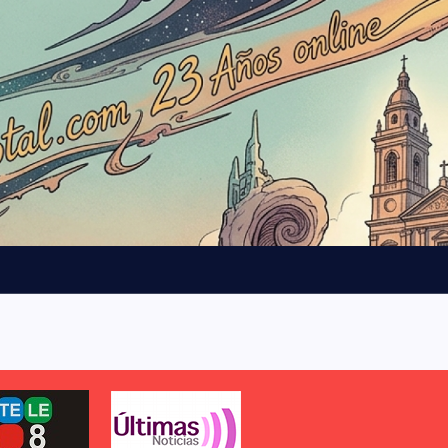
b
l
o
q
u
e