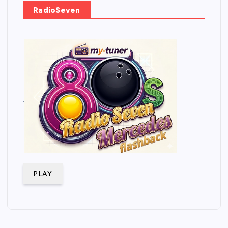
RadioSeven
.
PLAY