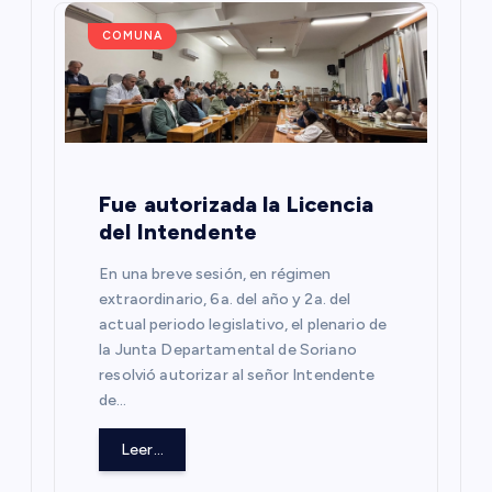
i
COMUNA
ó
n
d
Fue autorizada la Licencia
e
del Intendente
En una breve sesión, en régimen
e
extraordinario, 6a. del año y 2a. del
actual periodo legislativo, el plenario de
n
la Junta Departamental de Soriano
resolvió autorizar al señor Intendente
t
de…
r
Leer...