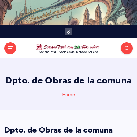
S
k
i
p
t
o
c
o
SorianoTotal - Noticias del Dpto de Soriano
n
t
e
Dpto. de Obras de la comuna
n
t
Home
Dpto. de Obras de la comuna