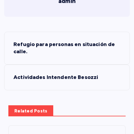
admin
N
Refugio para personas en situación de
a
calle.
v
Actividades Intendente Besozzi
e
g
a
Related Posts
c