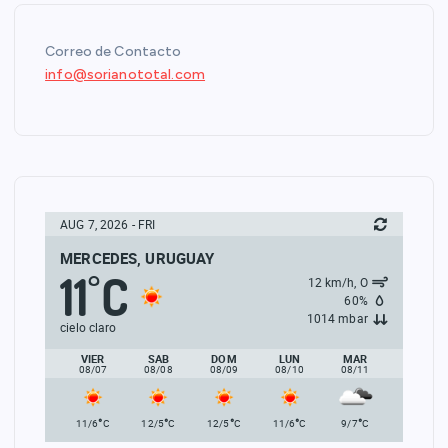
Correo de Contacto
info@sorianototal.com
AUG 7, 2026 - FRI
MERCEDES, URUGUAY
11
C
°
12 km/h, O
60%
1014 mbar
cielo claro
VIER
SAB
DOM
LUN
MAR
08/07
08/08
08/09
08/10
08/11
°
°
°
°
°
11/6
C
12/5
C
12/5
C
11/6
C
9/7
C