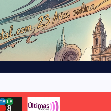
b
l
o
q
u
e
0
2