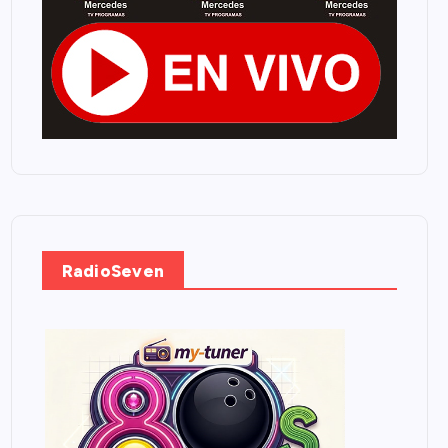
RadioSeven
.