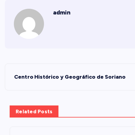
admin
N
Centro Histórico y Geográfico de Soriano
a
v
Related Posts
e