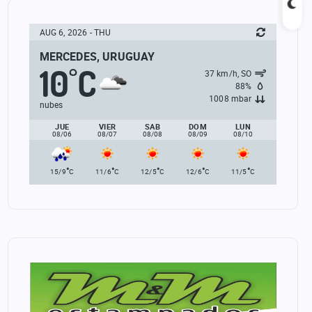
AUG 6, 2026 - THU
MERCEDES, URUGUAY
10
C
°
37 km/h, SO
88%
1008 mbar
nubes
JUE
VIER
SAB
DOM
LUN
08/06
08/07
08/08
08/09
08/10
°
°
°
°
°
15/9
C
11/6
C
12/5
C
12/6
C
11/5
C