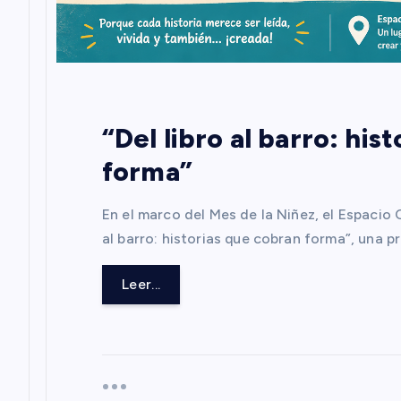
e
n
t
“Del libro al barro: his
r
forma”
a
En el marco del Mes de la Niñez, el Espacio Cu
al barro: historias que cobran forma”, una 
d
Leer...
a
s