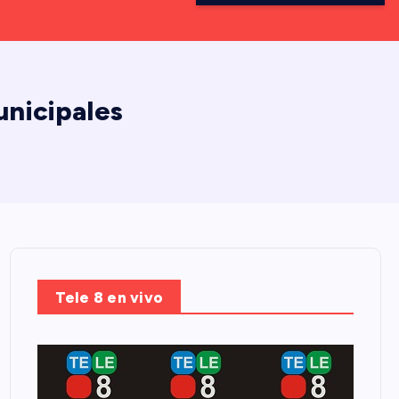
unicipales
Tele 8 en vivo