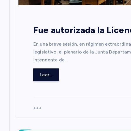
n
d
Fue autorizada la Licen
e
En una breve sesión, en régimen extraordinar
e
legislativo, el plenario de la Junta Departa
Intendente de…
n
Leer...
t
r
a