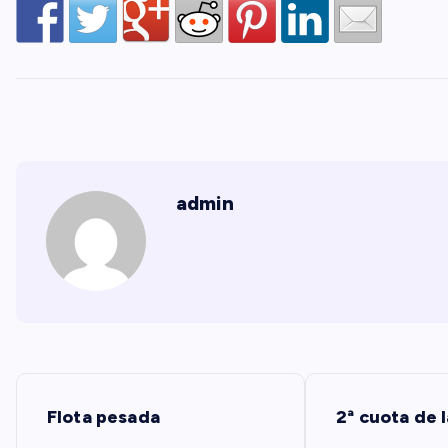
admin
N
Flota pesada
2ª cuota de 