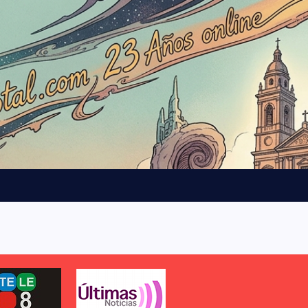
b
l
o