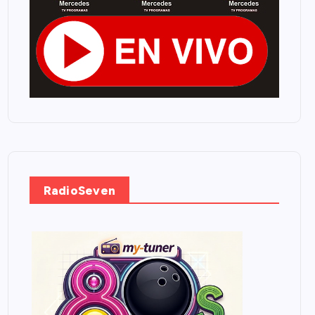
RadioSeven
.