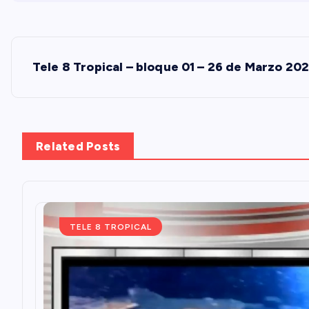
N
Tele 8 Tropical – bloque 01 – 26 de Marzo 20
a
v
Related Posts
e
g
TELE 8 TROPICAL
a
c