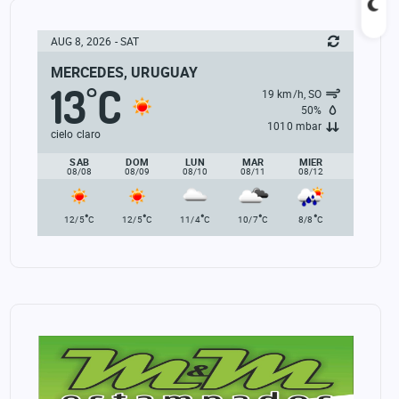
AUG 8, 2026 - SAT
MERCEDES, URUGUAY
13
C
°
19 km/h, SO
50%
1010 mbar
cielo claro
SAB
DOM
LUN
MAR
MIER
08/08
08/09
08/10
08/11
08/12
°
°
°
°
°
12/5
C
12/5
C
11/4
C
10/7
C
8/8
C