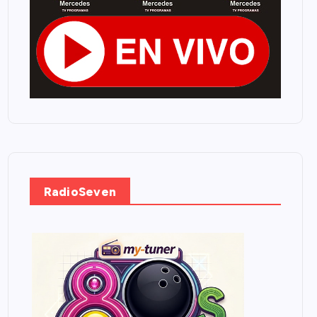
RadioSeven
.