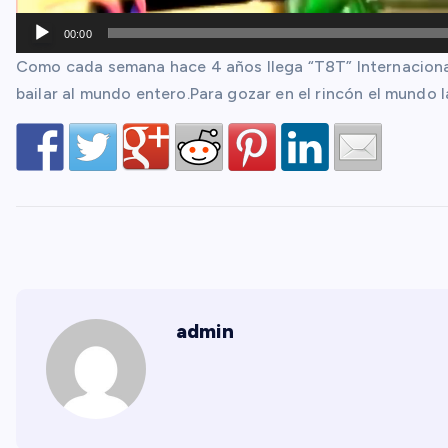
e
o
00:00
Como cada semana hace 4 años llega “T8T” Internacional
bailar al mundo entero.Para gozar en el rincón el mundo 
admin