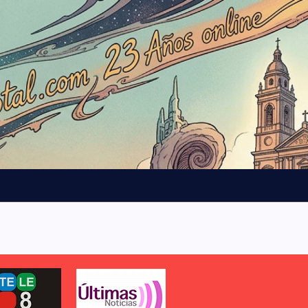
b
l
o
q