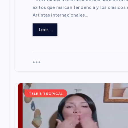
r
éxitos que marcan tendencia y los clásicos 
Artistas internacionales…
a
Leer...
d
a
s
TELE 8 TROPICAL