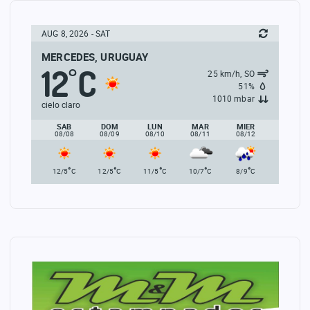
AUG 8, 2026 - SAT
MERCEDES, URUGUAY
12
C
°
25 km/h, SO
51%
1010 mbar
cielo claro
SAB
DOM
LUN
MAR
MIER
08/08
08/09
08/10
08/11
08/12
°
°
°
°
°
12/5
C
12/5
C
11/5
C
10/7
C
8/9
C