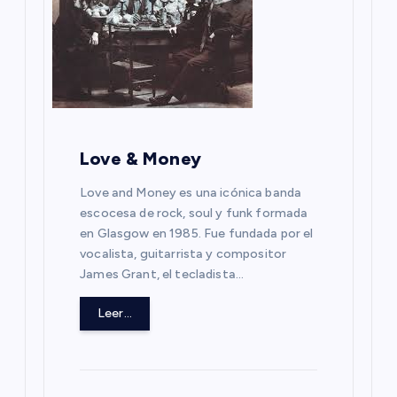
n
d
e
e
Love & Money
Love and Money es una icónica banda
n
escocesa de rock, soul y funk formada
en Glasgow en 1985. Fue fundada por el
t
vocalista, guitarrista y compositor
James Grant, el tecladista…
r
Leer...
a
d