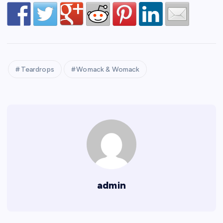
Teardrops
Womack & Womack
admin