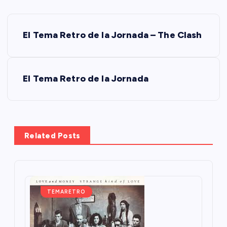
N
El Tema Retro de la Jornada – The Clash
a
v
El Tema Retro de la Jornada
e
g
Related Posts
a
c
i
TEMARETRO
ó