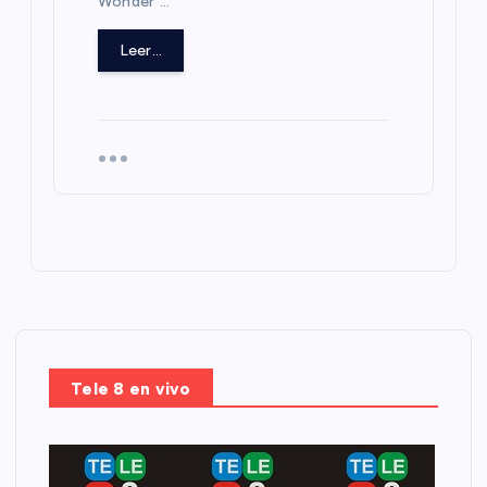
Wonder”…
Leer...
Tele 8 en vivo