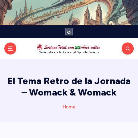
S
k
i
p
t
o
c
o
SorianoTotal - Noticias del Dpto de Soriano
n
t
e
El Tema Retro de la Jornada
n
t
– Womack & Womack
Home